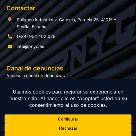
Contactar
Polígono Industrial la Cancela, Parcela 25, 41017 –
Sevilla, España
(+34) 954 402 076
info@pnyc.es
Canal de denuncias
Acceso a canal de denuncias
Documentación
© Copyright 2026 PNYC | Todos los derechos reservados |
Política de Privacidad
|
Aviso legal
|
Política de cookies
|
Política
del sistema de gestión
| Diseño web:
Momo & Cía.