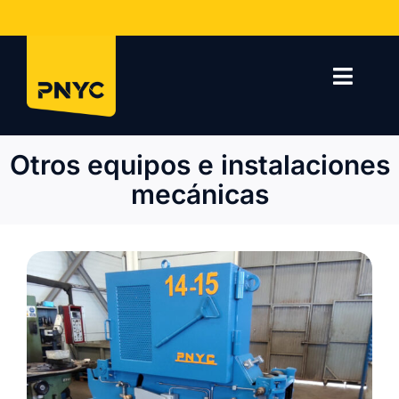
Saltar
al
contenido
Toggl
Navig
Inicio
Otros equipos e instalaciones
Empresa
mecánicas
Servicios
Proyectos
Contacto