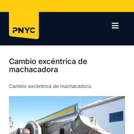
Saltar
al
contenido
Toggl
Navig
Inicio
Cambio excéntrica de
Empresa
machacadora
Servicios
Cambio excéntrica de machacadora.
Proyectos
Contacto