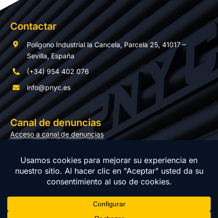
Contactar
Polígono Industrial la Cancela, Parcela 25, 41017 –
Sevilla, España
(+34) 954 402 076
info@pnyc.es
Canal de denuncias
Acceso a canal de denuncias
Documentación
© Copyright 2025 PNYC | Todos los derechos reservados |
Política de Privacidad
|
Aviso legal
|
Política de cookies
|
Política