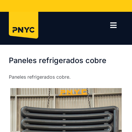
Saltar
al
contenido
Toggl
Navig
Inicio
Paneles refrigerados cobre
Empresa
Paneles refrigerados cobre.
Servicios
Proyectos
Contacto