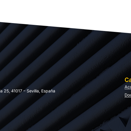
Ca
Acc
la 25, 41017 – Sevilla, España
Do