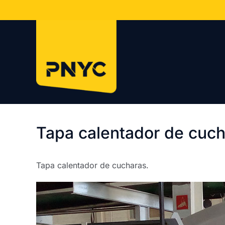
Saltar
al
contenido
Tapa calentador de cuc
Tapa calentador de cucharas.